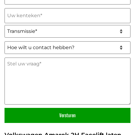
(Vereist)
Uw
kenteken
(Vereist)
Transmissie*
(Vereist)
Hoe
wilt
u
Stel
contact
uw
hebben?
vraag
*
(Vereist)
(Vereist)