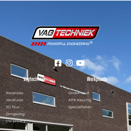
Vagtechniek
Werkplaats
Recensies
Onderhoud
Vacatures
APK Keuring
3D Tour
Specialiteiten
Omgeving
Uw privacy