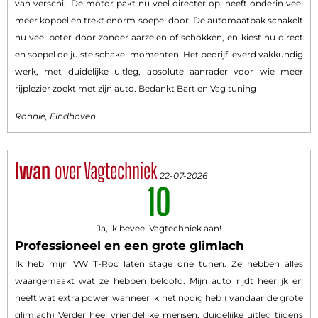
van verschil. De motor pakt nu veel directer op, heeft onderin veel
meer koppel en trekt enorm soepel door. De automaatbak schakelt
nu veel beter door zonder aarzelen of schokken, en kiest nu direct
en soepel de juiste schakel momenten. Het bedrijf leverd vakkundig
werk, met duidelijke uitleg, absolute aanrader voor wie meer
rijplezier zoekt met zijn auto. Bedankt Bart en Vag tuning
Ronnie, Eindhoven
Iwan
over Vagtechniek
22-07-2026
10
Ja, ik beveel Vagtechniek aan!
Professioneel en een grote glimlach
Ik heb mijn VW T-Roc laten stage one tunen. Ze hebben àlles
waargemaakt wat ze hebben beloofd. Mijn auto rijdt heerlijk en
heeft wat extra power wanneer ik het nodig heb ( vandaar de grote
glimlach) Verder heel vriendelijke mensen, duidelijke uitleg tijdens