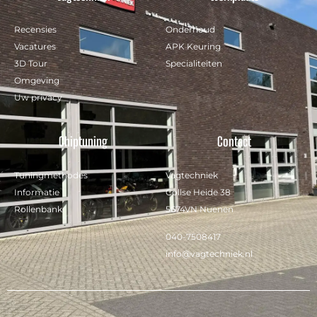
Recensies
Onderhoud
Vacatures
APK Keuring
3D Tour
Specialiteiten
Omgeving
Uw privacy
Chiptuning
Contact
Tuningmethodes
Vagtechniek
Informatie
Collse Heide 38
Rollenbank
5674VN Nuenen
040-7508417
info@vagtechniek.nl