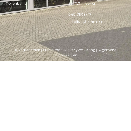
Rollenbank
5674VN Nuenen
040-7508417
info@vagtechniek.nl
© Vagtechniek |
Disclaimer
|
Privacyverklaring
|
Algemene
voorwaarden