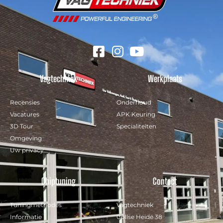
Vagtechniek
Werkplaats
Recensies
Onderhoud
Vacatures
APK Keuring
3D Tour
Specialiteiten
Omgeving
Uw privacy
Chiptuning
Contact
Tuningmethodes
Vagtechniek
Informatie
Collse Heide 38