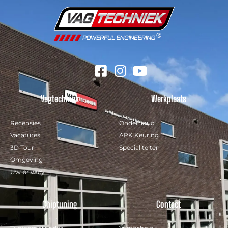
Vagtechniek
Werkplaats
Recensies
Onderhoud
Vacatures
APK Keuring
3D Tour
Specialiteiten
Omgeving
Uw privacy
Chiptuning
Contact