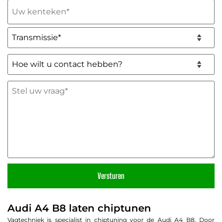
Uw
kenteken
(Vereist)
Transmissie*
(Vereist)
Hoe
wilt
u
Stel
contact
uw
hebben?
vraag
*
(Vereist)
(Vereist)
Audi A4 B8 laten chiptunen
Vagtechniek is specialist in chiptuning voor de Audi A4 B8. Door