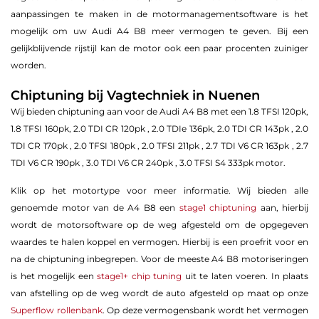
aanpassingen te maken in de motormanagementsoftware is het
mogelijk om uw Audi A4 B8 meer vermogen te geven. Bij een
gelijkblijvende rijstijl kan de motor ook een paar procenten zuiniger
worden.
Chiptuning bij Vagtechniek in Nuenen
Wij bieden chiptuning aan voor de Audi A4 B8 met een 1.8 TFSI 120pk,
1.8 TFSI 160pk, 2.0 TDI CR 120pk , 2.0 TDIe 136pk, 2.0 TDI CR 143pk , 2.0
TDI CR 170pk , 2.0 TFSI 180pk , 2.0 TFSI 211pk , 2.7 TDI V6 CR 163pk , 2.7
TDI V6 CR 190pk , 3.0 TDI V6 CR 240pk , 3.0 TFSI S4 333pk motor.
Klik op het motortype voor meer informatie. Wij bieden alle
genoemde motor van de A4 B8 een
stage1 chiptuning
aan, hierbij
wordt de motorsoftware op de weg afgesteld om de opgegeven
waardes te halen koppel en vermogen. Hierbij is een proefrit voor en
na de chiptuning inbegrepen. Voor de meeste A4 B8 motoriseringen
is het mogelijk een
stage1+ chip tuning
uit te laten voeren. In plaats
van afstelling op de weg wordt de auto afgesteld op maat op onze
Superflow rollenbank
. Op deze vermogensbank wordt het vermogen