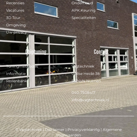
Recensies
Onderhoud
Vacatures
APK Keuring
3D Tour
Specialiteiten
Omgeving
Uw privacy
Chiptuning
Contact
Tuningmethodes
Vagtechniek
Informatie
Collse Heide 38
Rollenbank
5674VN Nuenen
040-7508417
info@vagtechniek.nl
© Vagtechniek |
Disclaimer
|
Privacyverklaring
|
Algemene
voorwaarden