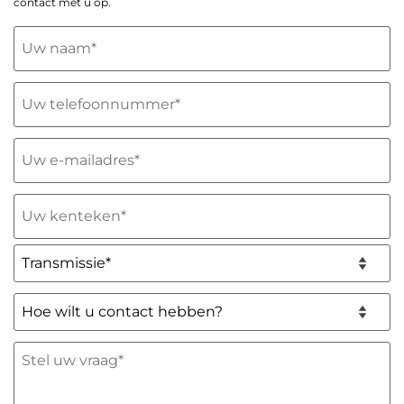
contact met u op.
Uw
naam
(Vereist)
Telefoon
(Vereist)
E-
mailadres
(Vereist)
Uw
kenteken
(Vereist)
Transmissie*
(Vereist)
Hoe
wilt
u
Stel
contact
uw
hebben?
vraag
*
(Vereist)
(Vereist)