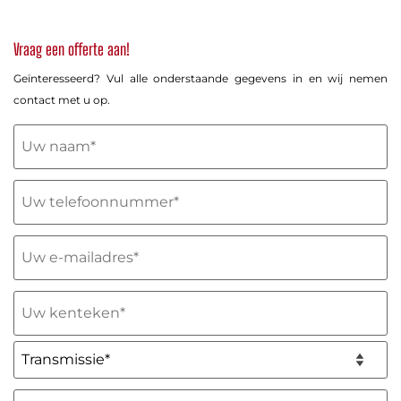
Vraag een offerte aan!
Geïnteresseerd? Vul alle onderstaande gegevens in en wij nemen
contact met u op.
Uw
naam
(Vereist)
Telefoon
(Vereist)
E-
mailadres
(Vereist)
Uw
kenteken
(Vereist)
Transmissie*
(Vereist)
Hoe