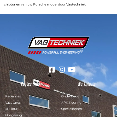
chiptunen van uw Porsche model door Vagtechniek.
Vagtechniek
Werkplaats
Recensies
Onderhoud
Vacatures
APK Keuring
3D Tour
Specialiteiten
Omgeving