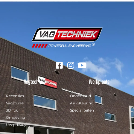
Vagtechniek
Werkplaats
Recensies
Onderhoud
Vacatures
APK Keuring
3D Tour
Specialiteiten
Omgeving
Uw privacy