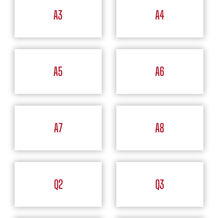
A3
A4
A5
A6
A7
A8
Q2
Q3