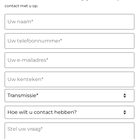
contact met u op.
Uw
naam
(Vereist)
Telefoon
(Vereist)
E-
mailadres
(Vereist)
Uw
kenteken
(Vereist)
Transmissie*
(Vereist)
Hoe
wilt
u
Stel
contact
uw
hebben?
vraag
*
(Vereist)
(Vereist)