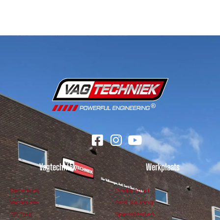
Vagtechniek
Werkplaats
Recensies
Onderhoud
Vacatures
APK Keuring
3D Tour
Specialiteiten