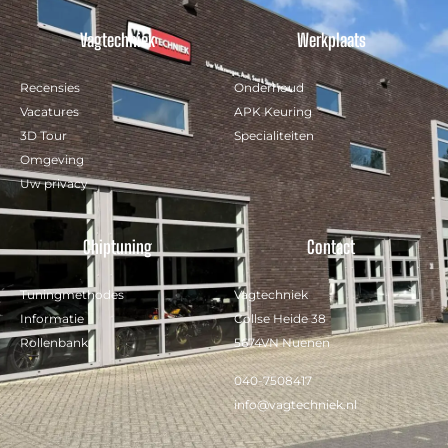
Vagtechniek
Werkplaats
Recensies
Onderhoud
Vacatures
APK Keuring
3D Tour
Specialiteiten
Omgeving
Uw privacy
Chiptuning
Contact
Tuningmethodes
Vagtechniek
Informatie
Collse Heide 38
Rollenbank
5674VN Nuenen
040-7508417
info@vagtechniek.nl