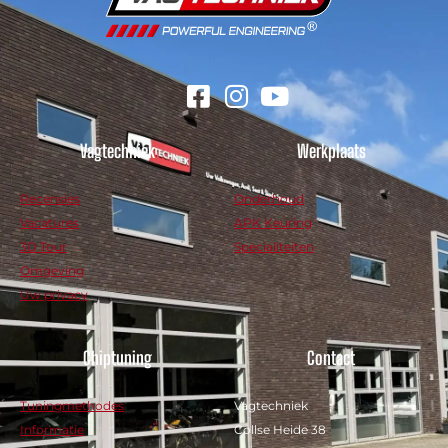
Vagtechniek
Werkplaats
Recensies
Onderhoud
Vacatures
APK Keuring
3D Tour
Specialiteiten
Omgeving
Uw privacy
Chiptuning
Contact
Tuningmethodes
Vagtechniek
Informatie
Collse Heide 38