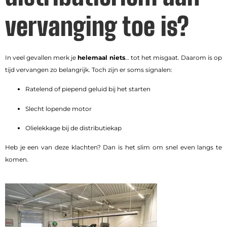
vervanging toe is?
In veel gevallen merk je
helemaal niets
… tot het misgaat. Daarom is op
tijd vervangen zo belangrijk. Toch zijn er soms signalen:
Ratelend of piepend geluid bij het starten
Slecht lopende motor
Olielekkage bij de distributiekap
Heb je een van deze klachten? Dan is het slim om snel even langs te
komen.