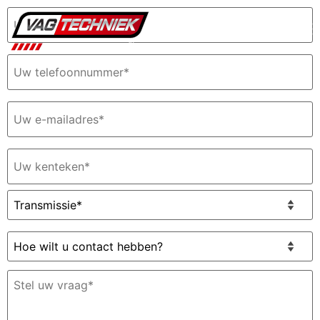
Uw
naam
(Vereist)
Telefoon
(Vereist)
E-
mailadres
(Vereist)
Uw
kenteken
(Vereist)
Transmissie*
(Vereist)
Hoe
wilt
u
Stel
contact
uw
hebben?
vraag
*
(Vereist)
(Vereist)