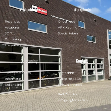
Vagtechniek
Werkplaats
Recensies
Onderhoud
Vacatures
APK Keuring
3D Tour
Specialiteiten
Omgeving
Uw privacy
Chiptuning
Contact
Tuningmethodes
Vagtechniek
Informatie
Collse Heide 38
Rollenbank
5674VN Nuenen
040-7508417
info@vagtechniek.nl