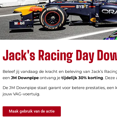
Jack's Racing Day Do
Beleef jij vandaag de kracht en beleving van Jack’s Racin
een
JM Downpipe
ontvang je
tijdelijk 30% korting
. Deze 
De JM Downpipe staat garant voor betere prestaties, een k
jouw VAG-voertuig.
Maak gebruik van de actie