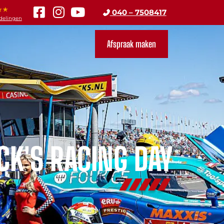
040 – 7508417
rdelingen
Afspraak maken
CK'S RACING DAY