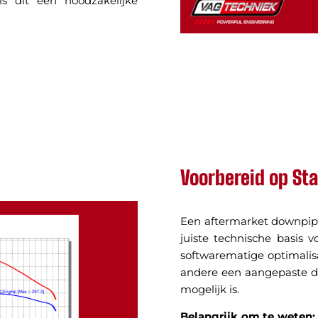
is dit een noodzakelijke
Voorbereid op Sta
Een aftermarket downpipe
juiste technische basis 
softwarematige optimali
andere een aangepaste d
mogelijk is.
Belangrijk om te weten: