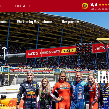
9,8
NG
CONTACT
uit 2466 beoo
nsies
Werken bij Vagtechniek
Uw privacy
JA