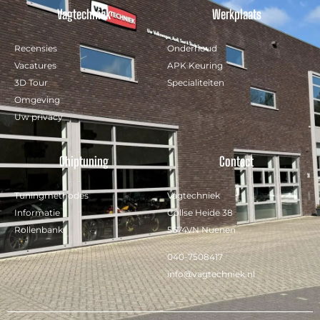
Vagtechniek
Werkplaats
Recensies
Onderhoud
Vacatures
APK Keuring
3D Tour
Specialiteiten
Omgeving
Uw privacy
Chiptuning
Contact
Tuningmethodes
Vagtechniek
Informatie
Collse Heide 38
Rollenbank
5674VN Nuenen
040-7508417
info@vagtechniek.nl