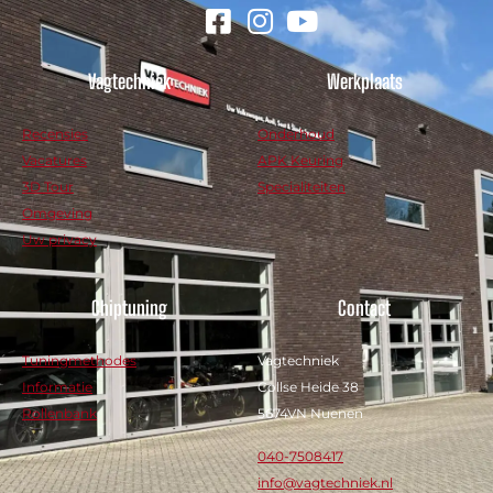
Vagtechniek
Werkplaats
Recensies
Onderhoud
Vacatures
APK Keuring
3D Tour
Specialiteiten
Omgeving
Uw privacy
Chiptuning
Contact
Tuningmethodes
Vagtechniek
Informatie
Collse Heide 38
Rollenbank
5674VN Nuenen
040-7508417
info@vagtechniek.nl